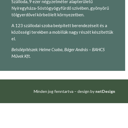
Szálloda, 9 ezer négyzetméter alapterületű
Nyíregyháza-Sóstógyógyfürdő szívében, gyönyörű
tölgyerdővel körbeölelt környezetben.
A 123 szállodai szoba beépített berendezéseit és a
közösségi terekben a mobiliák nagy részét készítettük
el.
Belsőépítészek: Helme Csaba, Báger András – BAHCS
Művek Kft.
Minden jog fenntartva – design by
netDesign