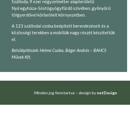
Szálloda, 9 ezer négyzetméter alapterületű
Nyíregyháza-Sóstógyógyfürdő szívében, gyönyörű
tölgyerdővel körbeölelt környezetben.
A 123 szállodai szoba beépített berendezéseit és a
közösségi terekben a mobiliák nagy részét készítettük
el.
Belsőépítészek: Helme Csaba, Báger András – BAHCS
Művek Kft.
Minden jog fenntartva – design by
netDesign