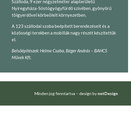
Szálloda, 9 ezer négyzetméter alapterületű
Nyíregyháza-Sóstógyógyfürdő szívében, gyönyörű
tölgyerdővel körbeölelt környezetben.
A 123 szállodai szoba beépített berendezéseit és a
közösségi terekben a mobiliák nagy részét készítettük
el.
Belsőépítészek: Helme Csaba, Báger András – BAHCS
Művek Kft.
Minden jog fenntartva – design by
netDesign