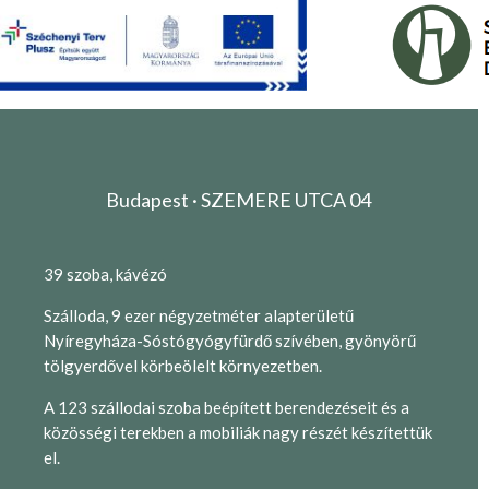
Budapest · SZEMERE UTCA 04
39 szoba, kávézó
Szálloda, 9 ezer négyzetméter alapterületű
Nyíregyháza-Sóstógyógyfürdő szívében, gyönyörű
tölgyerdővel körbeölelt környezetben.
A 123 szállodai szoba beépített berendezéseit és a
közösségi terekben a mobiliák nagy részét készítettük
el.