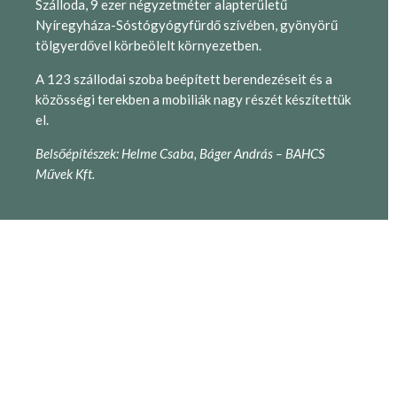
Szálloda, 9 ezer négyzetméter alapterületű
Nyíregyháza-Sóstógyógyfürdő szívében, gyönyörű
tölgyerdővel körbeölelt környezetben.
A 123 szállodai szoba beépített berendezéseit és a
közösségi terekben a mobiliák nagy részét készítettük
el.
Belsőépítészek: Helme Csaba, Báger András – BAHCS
Művek Kft.