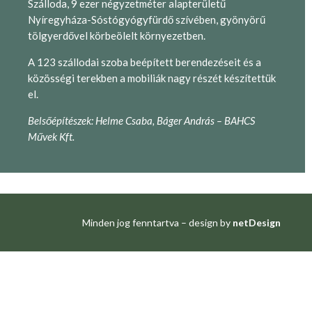
Szálloda, 9 ezer négyzetméter alapterületű
Nyíregyháza-Sóstógyógyfürdő szívében, gyönyörű
tölgyerdővel körbeölelt környezetben.
A 123 szállodai szoba beépített berendezéseit és a
közösségi terekben a mobiliák nagy részét készítettük
el.
Belsőépítészek: Helme Csaba, Báger András – BAHCS
Művek Kft.
Minden jog fenntartva – design by
netDesign